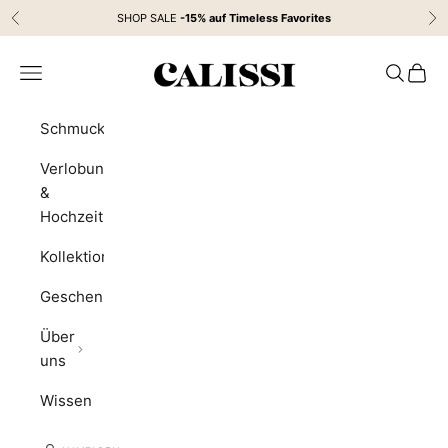
Zum Inhalt springen
SHOP SALE
-15% auf
Timeless Favorites
Zurück
Vor
CALISSI
Menü
Suchen
Waren
Schmuck
Verlobung
&
Hochzeit
Kollektion
Geschenke
Über
uns
Wissen