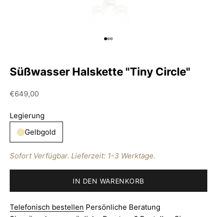
Gehe zu Element 1
Gehe zu Element 2
Gehe zu Element 3
Süßwasser Halskette "Tiny Circle"
Angebot
€649,00
Legierung
Gelbgold
Sofort Verfügbar. Lieferzeit: 1-3 Werktage.
IN DEN WARENKORB
Telefonisch bestellen
Persönliche Beratung