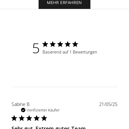
MEHR ERFAHREN
5
Basierend auf 1 Bewertungen
Veröf
Sabine B.
21/05/25
Verifizierter Käufer
Sehr gut. Extrem gutes Team