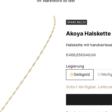
Ihr Warenkorb ist leer
SPARE €82,35
Akoya Halskette 
Halskette mit handverles
Angebot
Regulärer Preis
€466,65
€549,00
Legierung
Gelbgold
Weißg
Sofort Verfügbar. Lieferze