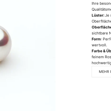
Ihre besond
Qualitätsm
Lüster:
Je 
Oberflläche
Oberfläch
sichtbare 
Form
: Per
wertvoll.
Farbe & Ü
feinem Ros
hochwertig
MEHR 