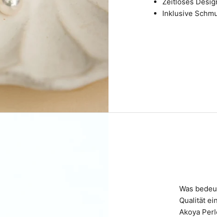
Zeitloses Desig
Inklusive Schmu
Was bedeut
Qualität ei
Akoya Perl