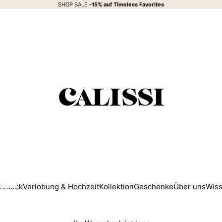
SHOP SALE
-15% auf
Timeless Favorites
CALISSI
hmuck
Verlobung & Hochzeit
Kollektion
Geschenke
Über uns
Wis