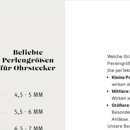
Welche Grö
Perlengrö
Die perfekt
Kleine P
wirken de
Mittlere
Wirken e
Größere
Besonder
Anlässe.
Unsere Best