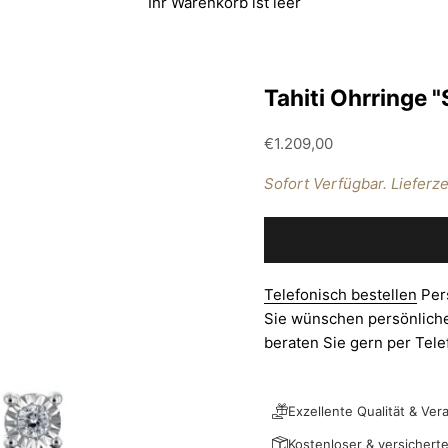
Ihr Warenkorb ist leer
Tahiti Ohrringe "
Angebot
€1.209,00
Sofort Verfügbar. Lieferze
Telefonisch bestellen
Per
Sie wünschen persönliche
beraten Sie gern per Tel
Exzellente Qualität & Ver
Kostenloser & versichert