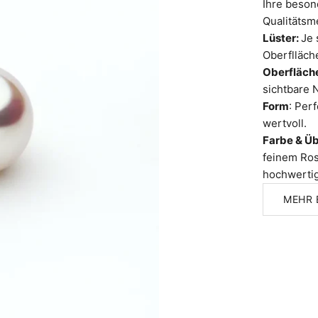
Ihre besond
Qualitätsm
Lüster:
Je 
Oberflläche
Oberfläch
sichtbare 
Form
: Per
wertvoll.
Farbe & Ü
feinem Ros
hochwertig
MEHR 