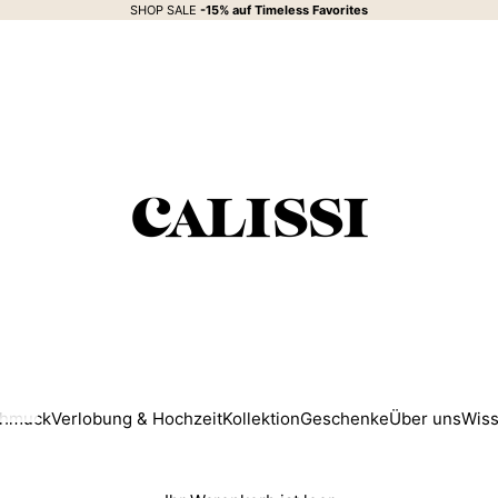
SHOP SALE
-15% auf
Timeless Favorites
CALISSI
hmuck
Verlobung & Hochzeit
Kollektion
Geschenke
Über uns
Wis